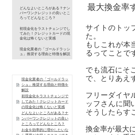
最大換金率
どんなよいところがある？ナン
バーワンクレジットの良いとこ
ろってどんなところ？
サイトのトッ
初現金化をラストチェンジでし
てみた！クレジットカードの現
た。
金化は怖くないと実感
もしこれが本当
現金化業者の「ゴールドラッシ
るってことで
ュ」推奨する理由と特徴を解説
でも流石にそ
最新記事
で、とりあえ
現金化業者の「ゴールドラッ
シュ」推奨する理由と特徴を
解説
フリーダイヤ
初現金化をラストチェンジで
してみた！クレジットカード
ッフさんに聞
の現金化は怖くないと実感
そうしたらす
どんなよいところがある？ナ
ンバーワンクレジットの良い
ところってどんなところ？
換金率が最大
お金を効率的に増やしたいな