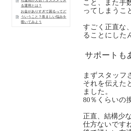
ら運用が大切！オススメでき
こと、また手
る運用とは？
ってしまうこ
お金がありすぎて困るってど
ういうこと？羨ましい悩みを
覗いてみよう
すごく正直な
ることにした
サポートも
まずスタッフ
それを伝えた
ました。
80％くらいの
正直、結構少
仕方ないです