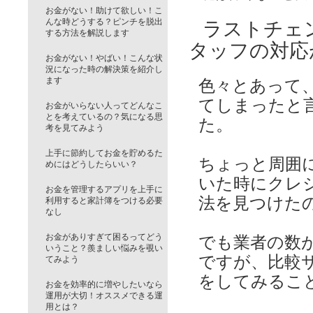
お金がない！助けて欲しい！こ
んな時どうする？ピンチを脱出
ラストチェ
する方法を解説します
タッフの対応
お金がない！やばい！こんな状
況になった時の解決策を紹介し
ます
色々とあって
てしまったと
お金がいらない人ってどんなこ
とを考えているの？気になる思
た。
考を見てみよう
上手に節約してお金を貯めるた
ちょっと周囲
めにはどうしたらいい？
いた時にクレ
お金を管理するアプリを上手に
法を見つけた
利用すると家計簿をつける必要
なし
お金がありすぎて困るってどう
でも業者の数
いうこと？羨ましい悩みを覗い
ですが、比較
てみよう
をしてみるこ
お金を効率的に増やしたいなら
運用が大切！オススメできる運
用とは？